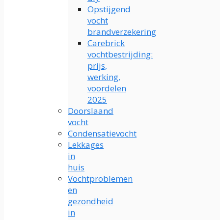
Opstijgend
vocht
brandverzekering
Carebrick
vochtbestrijding:
prijs,
werking,
voordelen
2025
Doorslaand
vocht
Condensatievocht
Lekkages
in
huis
Vochtproblemen
en
gezondheid
in