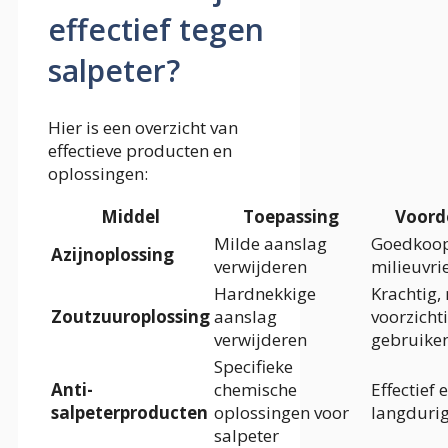
effectief tegen
salpeter?
Hier is een overzicht van
effectieve producten en
oplossingen:
Middel
Toepassing
Voord
Milde aanslag
Goedkoop
Azijnoplossing
verwijderen
milieuvri
Hardnekkige
Krachtig,
Zoutzuuroplossing
aanslag
voorzichti
verwijderen
gebruike
Specifieke
Anti-
chemische
Effectief 
salpeterproducten
oplossingen voor
langduri
salpeter