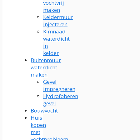
vochtvrij
maken
Keldermuur
injecteren
Kimnaad
waterdicht
in
kelder
Buitenmuur
waterdicht
maken
Gevel
impregneren
Hydrofoberen
gevel
Bouwvocht
Huis
kopen
met
vochtprobleem