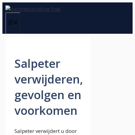
Spring
naar
de
Menu
inhoud
Salpeter
verwijderen,
gevolgen en
voorkomen
Salpeter verwijdert u door